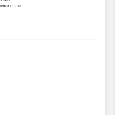
я.место
телям только