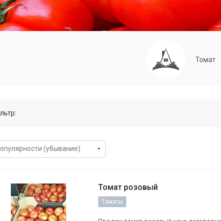
Томат
льтр:
Томат розовый
Томаты