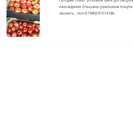
Продам томат розовый цена договорна
нахождения Ольшаны.реальным покупа
звонить...тел+37580297514186.